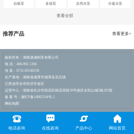
自吸泵
多级泵
农用水泵
冷凝水泵
循环水泵
排污泵
容积式水泵
液下泵
查看全部
真空泵
潜水泵
深井泵
磁力泵
推荐产品
查看更多+
油泵
水泵配件
恒压供水系统
消防水泵
版权所有：湖南潇湘制泵有限公司
电 话：400-992-1266
传 真：0731-85540558
生产基地：湖南省湘潭市湘潭县花石镇
江西省萍乡市经济开发区
运营中心：湖南省长沙市雨花区桃花塅路58号德庆水韵山城5栋203室
备 案 号：湘ICP备16002334号-2
网站地图
电话咨询
在线咨询
产品中心
网站首页