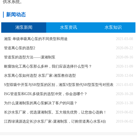
供水系统。
新闻动态
湘泵新闻
水泵资讯
水泵知识
湘泵·单级单吸离心泵的不同类型和用途
2021-03-08
管道离心泵的选型2
2020-09-22
管道泵的选型方法——潇湘制泵
2020-09-16
耐腐蚀化工离心泵那么多种，我们应该选择什么型号？
2020-11-09
水泵离心泵如何选型 水泵厂家-湘泵教你选型
2020-12-04
S型双吸中开泵与SH型泵的区别，湘泵S型泵替代SH型泵型号对照表
2021-03-03
ISG管道泵和GDL多级泵的选型冲突，你会选哪个？
2020-10-28
为什么潇湘制泵的离心泵解决了客户的问题？
2020-11-30
长沙水泵厂家，优选潇湘制泵。五大领先优势，让您放心选购！
2019-06-02
江西绿满源选定长沙水泵厂家-潇湘制泵，订购管道离心水泵4台
2019-06-02