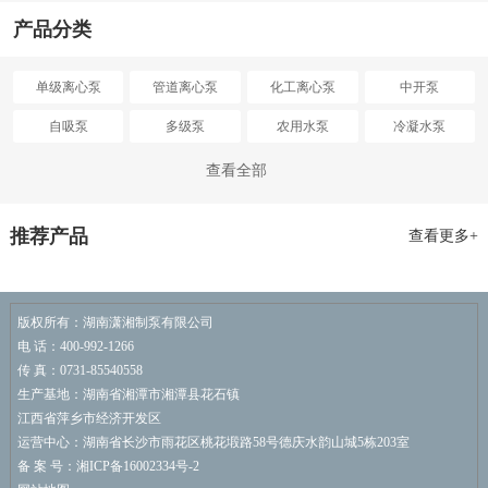
产品分类
单级离心泵
管道离心泵
化工离心泵
中开泵
自吸泵
多级泵
农用水泵
冷凝水泵
循环水泵
排污泵
容积式水泵
液下泵
查看全部
真空泵
潜水泵
深井泵
磁力泵
推荐产品
查看更多+
油泵
水泵配件
恒压供水系统
消防水泵
版权所有：湖南潇湘制泵有限公司
电 话：400-992-1266
传 真：0731-85540558
生产基地：湖南省湘潭市湘潭县花石镇
江西省萍乡市经济开发区
运营中心：湖南省长沙市雨花区桃花塅路58号德庆水韵山城5栋203室
备 案 号：湘ICP备16002334号-2