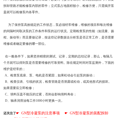
拆卸管路才能检修泵内部的零件；立式泵占地面积较小，检修方便，只需揭开泵
盖就可以检修泵内各零件。
为了保持泵高效稳定的工作状态，泵必须经常维修，维修的项目和每次维修
的间隔时间取决泵的工作条件和泵的运行状况。定期检查泵的性能（如流量、扬
程、振动等）而且要做记录，按这些记录数据去分析泵是否正常工作，是否需要
维修或者确定要修的哪一部位。
在一般条件下，如果坚持精密的测试、记录，定期的总结记录，那么，每隔几
个月就可以得到泵是否需要维修的可靠资料。除在规定时间对泵监测外，下面的
维护是经常的；
A、检查泵底座、泵、电机是否紧固，如果松动会引起泵的振动；
B、检查仪表、引线的状况，检查管路是否泄露或松动，或其他形式的损坏。
如果需要应立即检修；
C、填料压盖不能压的过紧，否则会影响填料寿命；
D、轴承润滑油每工作1000小时更换一次。
☛
GN型冷凝泵的注意事项
☛
GN型冷凝泵的装配拆卸
还关注了