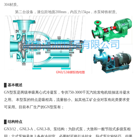
304材质。
第二台设备，液位距地面200mm，内压力15kpa，水泵铸铁材质。
█ 基本概述
GN型泵是两级单吸离心式冷凝泵，专供750-3000千瓦汽轮发电机组抽送冷凝水
之用。 本型泵的特点是吸程高，流量较小。如其他工矿企业对泵有此类要求变
可采用。目前本厂生产的GN型泵有；
█
结构特点
GN3/12，GNL3-A，GNL3-B。泵结构：为卧式泵，大致和一般节段式多级泵相
同；立式泵轴承体上备有冷却室，必要时可接引冷却水。卧式泵比较轻巧，但要