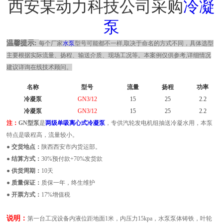
西安某动力科技公司采购
冷凝
泵
温馨提示
:
每个厂家
水泵
型号可能都不一样
,取决于命名的方式不同，具体选型
主要根据实际流量、扬程、输送介质、现场工况等。本案例仅供参考,详细情况
建议详询在线技术顾问。
名称
型号
流量
扬程
功率
冷凝泵
GN3/12
15
25
2.2
冷凝泵
GN3/12
15
25
2.2
注：
GN型泵
是
两级单吸离心式冷凝泵
，专供汽轮发电机组抽送冷凝水用，本泵
特点是吸程高，流量较小。
●
交货地点：
陕西西安市内货运部。
●
结算方式：
30%预付款+70%发货款
●
供货周期：
10天
●
质量保证：
质保一年，终生维护
●
开票方式：
17%增值税
说明：
第一台工况设备内液位距地面
1米，内压力15kpa，水泵泵体铸铁，叶轮